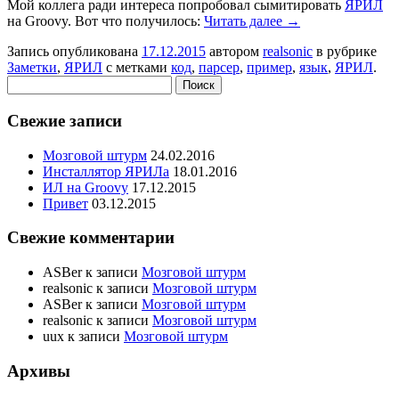
Мой коллега ради интереса попробовал сымитировать
ЯРИЛ
на Groovy. Вот что получилось:
Читать далее
→
Запись опубликована
17.12.2015
автором
realsonic
в рубрике
Заметки
,
ЯРИЛ
с метками
код
,
парсер
,
пример
,
язык
,
ЯРИЛ
.
Найти:
Свежие записи
Мозговой штурм
24.02.2016
Инсталлятор ЯРИЛа
18.01.2016
ИЛ на Groovy
17.12.2015
Привет
03.12.2015
Свежие комментарии
ASBer
к записи
Мозговой штурм
realsonic
к записи
Мозговой штурм
ASBer
к записи
Мозговой штурм
realsonic
к записи
Мозговой штурм
uux
к записи
Мозговой штурм
Архивы